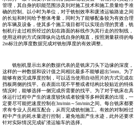
管理，其自身的职能范围涉及到对施工技术和施工质量给予准
确的控制。以小时为单位，对于铣刨效率和废渣运输路途之间
的长短和时间给予整体考量，同时为了能够配备较为有效合理
的车辆及设备，使其多个施工项目都可以实现合理的贯通，铣
刨机行走过程所经过的划在路面的标线作为其行走的控制线，
使用这样的方式保障纵向边线自身的顺直，按照测量获得的每
2m标注的厚度数据完成对铣刨厚度的有效调整。
铣刨机显示出来的数据代表的是铣床刀头下边缘的深度，
这样的一种数据和设计值之间相比最多不能够超出5mm。为了
能够有效完成厚度控制，可以适当使用自动照片的方式完成在
挡板两侧的找平。在表面出现不平整或者结构比较贴近的特殊
情况时，能够选择一侧完成所需要的找平。为了对于铣床在具
体运行过程中产生的速度较快或者较慢等多种因素的出现，一
定要尽可能把速度控制在3m/min～5m/min之间。每台铣床都要
求有专业人员相互配合，从而完成铣刨施工。有效的对制粉过
程中产生的耗水量进行控制，避免地面产生水迹，此外还要求
针对实际情况完成矿渣运输车的选择。